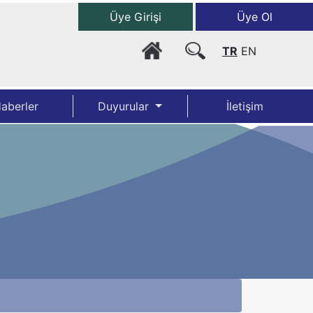
Üye Girişi
Üye Ol
TR
EN
aberler
Duyurular
İletişim