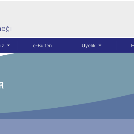
neği
mız
e-Bülten
Üyelik
H