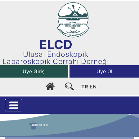
ELCD
Ulusal Endoskopik
Laparoskopik Cerrahi Derneği
Üye Girişi
Üye Ol
TR
EN