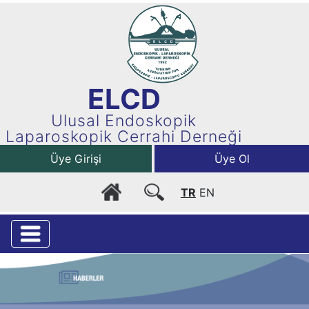
ELCD
Ulusal Endoskopik
Laparoskopik Cerrahi Derneği
Üye Girişi
Üye Ol
TR
EN