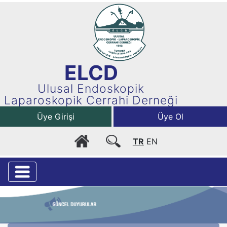
ELCD
Ulusal Endoskopik
Laparoskopik Cerrahi Derneği
Üye Girişi
Üye Ol
TR
EN