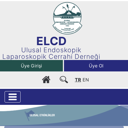
ELCD
Ulusal Endoskopik
Laparoskopik Cerrahi Derneği
Üye Girişi
Üye Ol
TR
EN