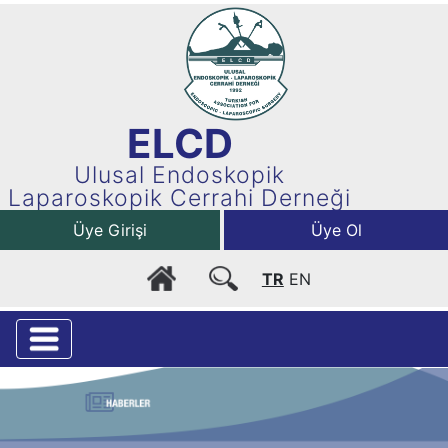
ELCD
Ulusal Endoskopik
Laparoskopik Cerrahi Derneği
Üye Girişi
Üye Ol
TR
EN